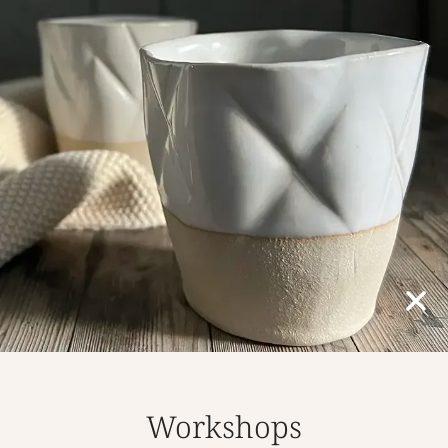
Tafelkeramik, die
Workshops